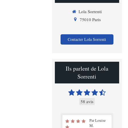
Lola Sorrenti
75010
Paris
Contacter Lola Sorrenti
Ils parlent de Lola
Sorrenti
58 avis
Par Louise
M.