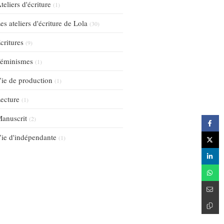
teliers d'écriture
(1)
es ateliers d'écriture de Lola
(30)
critures
(9)
éminismes
(1)
ie de production
(1)
ecture
(1)
anuscrit
(2)
ie d'indépendante
(1)