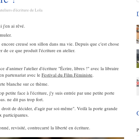
ateliers d'écriture de Lola
D
 j'en ai rêvé.
rmuler.
 encore creusé son sillon dans ma vie. Depuis que c'est chose
r de ce que produit l'écriture en atelier.
e d'animer l'atelier d'écriture "Écrire, libres !" avec la libraire
en partenariat avec le
Festival du Film Féministe
.
 carte blanche sur ce thème.
petite face à l'écriture, j'y suis entrée par une petite porte
s. ne dit pas trop fort.
le droit de décider, d'agir par soi-même". Voilà la porte grande
x participantes.
onné, revisité, contrecarré la liberté en écriture.
P