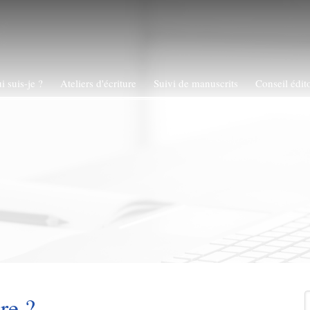
i suis-je ?
Ateliers d'écriture
Suivi de manuscrits
Conseil édito
R
re ?