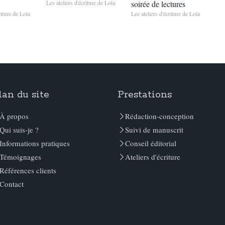
Les ateliers d'écriture de Lola
soirée de lectures
riture de Lola
Les ateliers d'écriture de Lola
lan du site
Prestations
À propos
Rédaction-conception
Qui suis-je ?
Suivi de manuscrit
Informations pratiques
Conseil éditorial
Témoignages
Ateliers d'écriture
Références clients
Contact