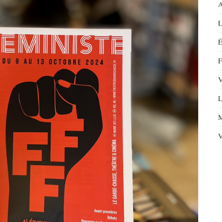
A
L
É
F
V
L
M
V