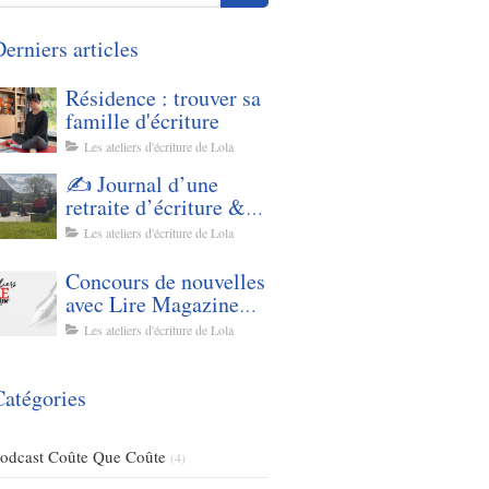
erniers articles
Résidence : trouver sa
famille d'écriture
Les ateliers d'écriture de Lola
✍️ Journal d’une
retraite d’écriture &
de yoga - Mars 2026
Les ateliers d'écriture de Lola
Concours de nouvelles
avec Lire Magazine
Littéraire
Les ateliers d'écriture de Lola
Catégories
odcast Coûte Que Coûte
(4)