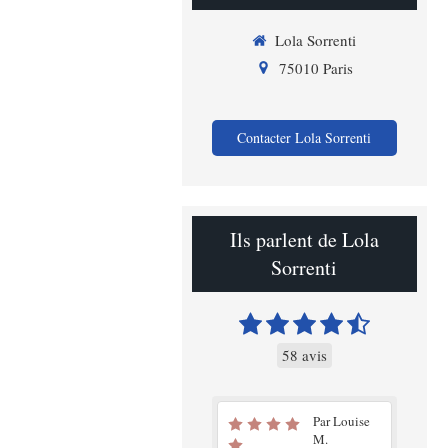
Lola Sorrenti
75010
Paris
Contacter Lola Sorrenti
Ils parlent de Lola
Sorrenti
58 avis
Par Louise
M.