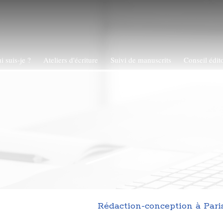
i suis-je ?
Ateliers d'écriture
Suivi de manuscrits
Conseil édito
Rédaction-conception à Paris