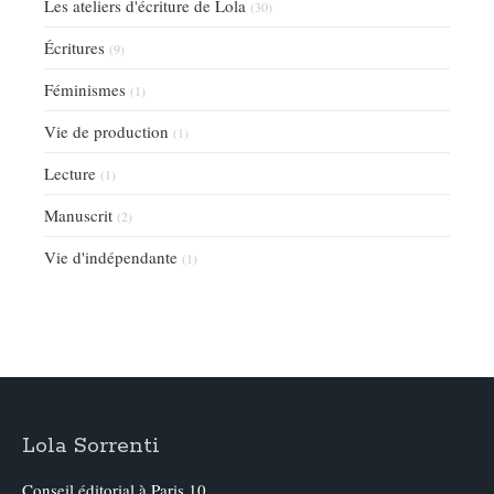
Les ateliers d'écriture de Lola
(30)
Écritures
(9)
Féminismes
(1)
Vie de production
(1)
Lecture
(1)
Manuscrit
(2)
Vie d'indépendante
(1)
Lola Sorrenti
Conseil éditorial à Paris 10.