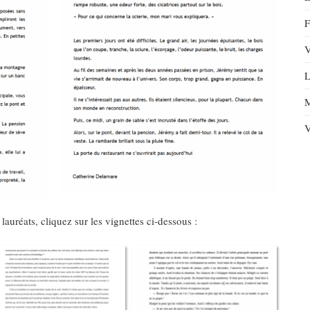
F
V
L
M
V
lauréats, cliquez sur les vignettes ci-dessous :