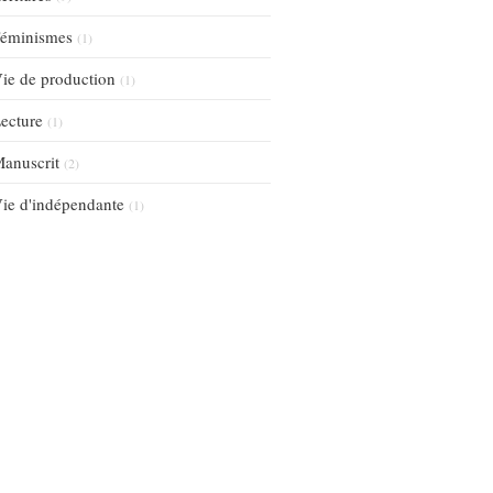
éminismes
(1)
ie de production
(1)
ecture
(1)
anuscrit
(2)
ie d'indépendante
(1)