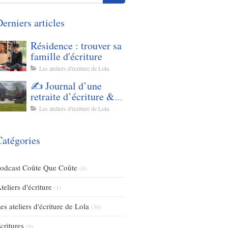
erniers articles
Résidence : trouver sa
famille d'écriture
Les ateliers d'écriture de Lola
✍️ Journal d’une
retraite d’écriture &
de yoga - Mars 2026
Les ateliers d'écriture de Lola
Catégories
odcast Coûte Que Coûte
(4)
teliers d'écriture
(1)
es ateliers d'écriture de Lola
(30)
critures
(9)