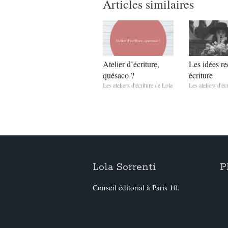
Articles similaires
Atelier d’écriture,
Les idées r
quésaco ?
écriture
Les ateliers d'écriture de Lola
Les ateliers d'éc
Lola Sorrenti
P
Conseil éditorial à Paris 10.