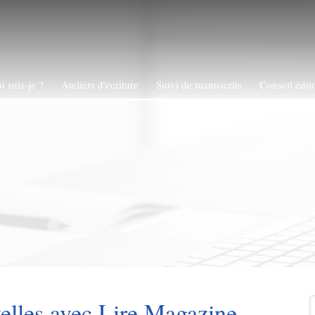
i suis-je ?
Ateliers d'écriture
Suivi de manuscrits
Conseil édito
R
elles avec Lire Magazine