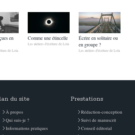
eçues en
Comme une étincelle
Écrire en solitaire ou
Les ateliers d'écriture de Lola
en groupe ?
riture de Lola
Les ateliers d'écriture de Lola
lan du site
Prestations
À propos
Rédaction-conception
Qui suis-je ?
Suivi de manuscrit
Informations pratiques
Conseil éditorial