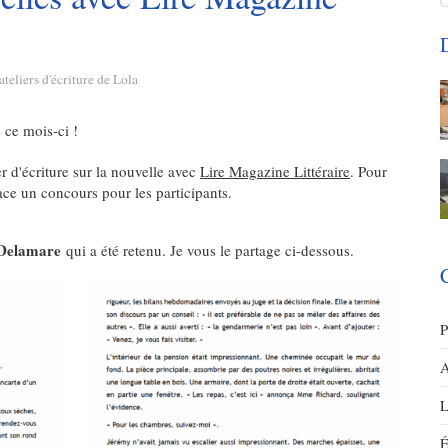
D
ateliers d'écriture de Lola
 ce mois-ci !
r d'écriture sur la nouvelle avec
Lire Magazine Littéraire
. Pour
ace un concours pour les participants.
 Delamare
qui a été retenu. Je vous le partage ci-dessous.
P
A
L
É