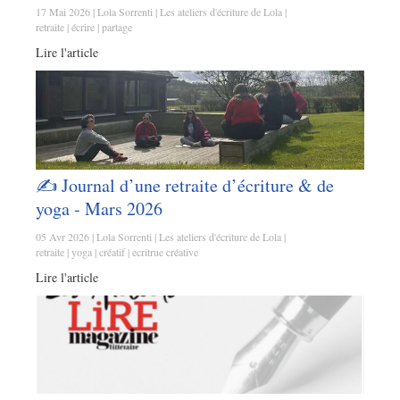
17 Mai 2026
Lola Sorrenti
Les ateliers d'écriture de Lola
retraite
écrire
partage
Lire l'article
✍️ Journal d’une retraite d’écriture & de
yoga - Mars 2026
05 Avr 2026
Lola Sorrenti
Les ateliers d'écriture de Lola
retraite
yoga
créatif
ecritrue créative
Lire l'article