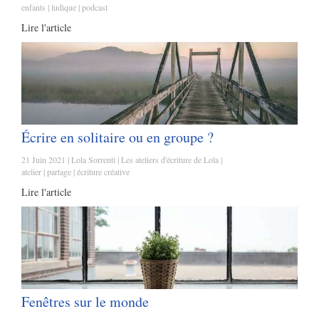
enfants
ludique
podcast
Lire l'article
Écrire en solitaire ou en groupe ?
21 Juin 2021
Lola Sorrenti
Les ateliers d'écriture de Lola
atelier
partage
écriture créative
Lire l'article
Fenêtres sur le monde