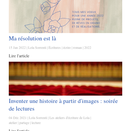
Ma résolution est là
15 Jan 2022
Lola Sorrenti
Écritures
écrire
roman
2022
Lire l'article
Inventer une histoire à partir d'images : soirée
de lectures
04 Déc 2021
Lola Sorrenti
Les ateliers d'écriture de Lola
atelier
partage
lecture
Lire l'article