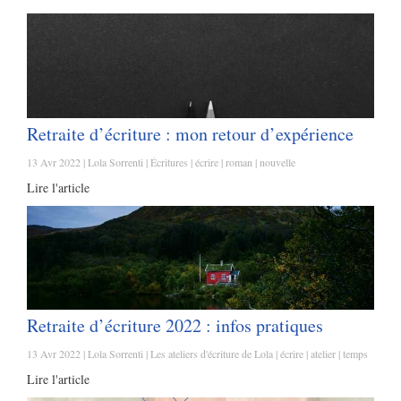
Retraite d’écriture : mon retour d’expérience
13 Avr 2022
Lola Sorrenti
Écritures
écrire
roman
nouvelle
Lire l'article
Retraite d’écriture 2022 : infos pratiques
13 Avr 2022
Lola Sorrenti
Les ateliers d'écriture de Lola
écrire
atelier
temps
Lire l'article