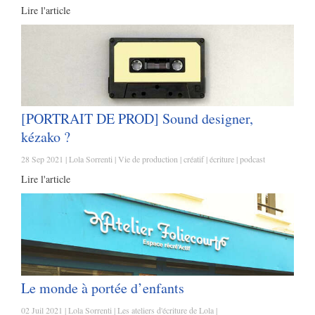
Lire l'article
[PORTRAIT DE PROD] Sound designer,
kézako ?
28 Sep 2021
Lola Sorrenti
Vie de production
créatif
écriture
podcast
Lire l'article
Le monde à portée d’enfants
02 Juil 2021
Lola Sorrenti
Les ateliers d'écriture de Lola