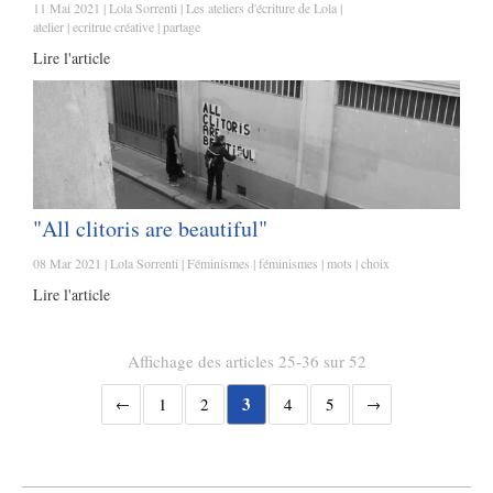
11 Mai 2021
Lola Sorrenti
Les ateliers d'écriture de Lola
atelier
ecritrue créative
partage
Lire l'article
"All clitoris are beautiful"
08 Mar 2021
Lola Sorrenti
Féminismes
féminismes
mots
choix
Lire l'article
Affichage des articles 25-36 sur 52
3
1
2
4
5